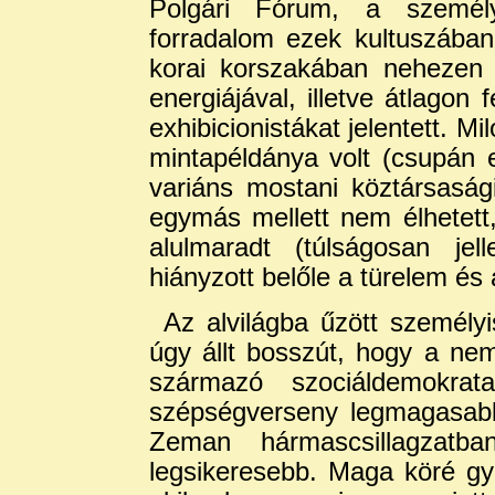
Polgári Fórum, a személy
forradalom ezek kultuszában
korai korszakában nehezen 
energiájával, illetve átlagon
exhibicionistákat jelentett. 
mintapéldánya volt (csupán eg
variáns mostani köztársaság
egymás mellett nem élhetet
alulmaradt (túlságosan jel
hiányzott belőle a türelem és a
Az alvilágba űzött személy
úgy állt bosszút, hogy a nem
származó szociáldemokrat
szépségverseny legmagasabb
Zeman hármascsillagzatb
legsikeresebb. Maga köré gyű