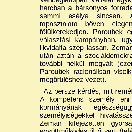
harcban a bársonyos forrad
semmi esélye sincsen. A
tapasztalata bőven eleg
fölülkerekedjen. Paroubek 
választási kampányban, ug
likvidálta szép lassan. Zema
után aztán a szociáldemokr
további nélkül megvált (ez
Paroubek racionálisan visel
megőrüléshez vezet).
Az persze kérdés, mit remé
A kompetens személy enn
kormányának egészség
személyiségekkel hivatássze
Zeman kifejezetten gyors
együttműködéstől ő várt (ta