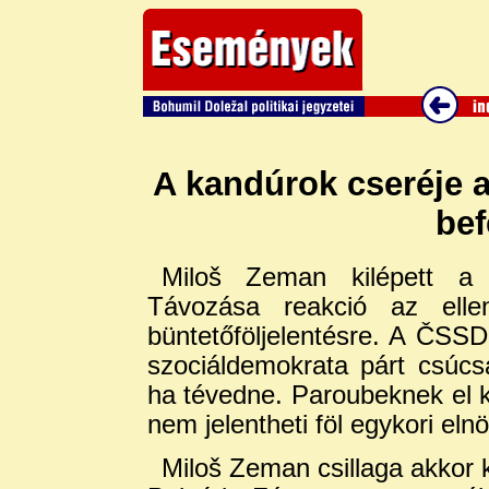
A kandúrok cseréje 
bef
Miloš Zeman kilépett a 
Távozása reakció az ellen
büntetőföljelentésre. A ČSSD
szociáldemokrata párt csúc
ha tévedne. Paroubeknek el k
nem jelentheti föl egykori el
Miloš Zeman csillaga akkor 