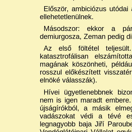
Először, ambiciózus utódai 
ellehetetlenülnek.
Másodszor: ekkor a pár
demiurgosza, Zeman pedig di
Az első föltétel teljes
katasztrofálisan elszámíto
magának köszönheti, példáu
rosszul előkészített visszaté
elnöké válasszák).
Hívei ügyetlenebbnek bizon
nem is igen maradt embere. 
újságírókból, a másik elme
vadászokat védi a tévé 
legnagyobb baja Jiří Paroub
Vendéglátóipari Vállalat egy