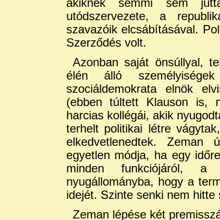
akiknek semmi sem jutt
utódszervezete, a republiká
szavazóik elcsábításával. Pol
Szerződés volt.
Azonban saját önsúllyal, te
élén álló személyiség
szociáldemokrata elnök elvi
(ebben túltett Klauson is,
harcias kollégái, akik nyugod
terhelt politikai létre vágyt
elkedvetlenedtek. Zeman úg
egyetlen módja, ha egy időr
minden funkciójáról, a
nyugállományba, hogy a term
idejét. Szinte senki nem hitte
Zeman lépése két premisszá