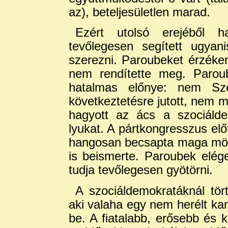
az), beteljesületlen marad.
Ezért utolsó erejéből h
tevőlegesen segített ugyan
szerezni. Paroubeket érzéken
nem rendítette meg. Paro
hatalmas előnye: nem Sz
következtetésre jutott, nem 
hagyott az ács a szociáld
lyukat. A pártkongresszus elő
hangosan becsapta maga mögöt
is beismerte. Paroubek elég
tudja tevőlegesen gyötörni.
A szociáldemokratáknál tört
aki valaha egy nem herélt kan
be. A fiatalabb, erősebb és