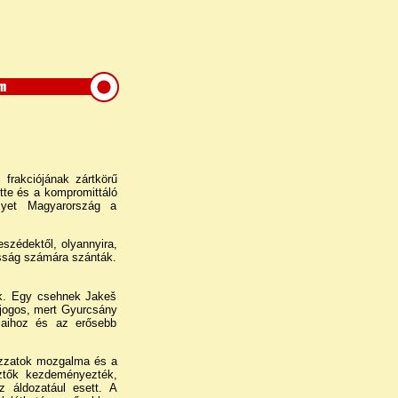
frakciójának zártkörű
tte és a kompromittáló
elyet Magyarország a
eszédektől, olyannyira,
nosság számára szánták.
ek. Egy csehnek Jakeš
 jogos, mert Gyurcsány
mjaihoz és az erősebb
vozzatok mozgalma és a
sztők kezdeményezték,
z áldozatául esett. A