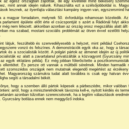
k az egész országban zajlottak, de egy kivétellel mind békésen) szemme
hez, mint annak idején nálunk. Kihasználta ezt a szélsőjobboldal is. Mag
ások lesznek, az ilyenfajta választási kampány ingyen van, egyszersmind ha
a a magyar forradalom, melynek 50. évfordulója rohamosan közeledik. Az
 parlament épülete előtt érte el csúcspontját s azért a Rádiónál folyt akko
r még nem létezett. akkoriban azonban az ország orosz megszállás alatt áll
nban ma szabad, mostani szociális problémáit az ötven évvel ezelőtti hel
.
nt látjuk, feszültebb és szenvedélyesebb a helyzet, mint például Csehors
egyszerre vonzó és felszínes. A demonstrációk egyik oka az, hogy a társa
ártok és a szocialisták között. A polgári pártok az átmenet idején az új polit
zocialisták ez alatt a zavartalanul privatizálták a közvagyont (Gyurcsány min
 az egyik eklatáns példa). Ez még jobban fölerősítette a posztkommunisták 
kus ellentétet. És persze ott vannak a múltbéli sérelmek. Minden harmadi
intett szomszédos országok nem mutatnak elegendő megértést az érzékeny h
et. Magyarország számukra tudat alatt továbbra is csak egy hatvan évvel
igha segíti a társadalmi békét.
előnye, hogy a szemben álló pártok képesek a párbeszédre, mikor valóban 
önteni: arról, hogy a miniszterelnöknek távoznia kell-e, nyitott kérdés és t
tartanám azonban túlzottan szerencsésnek, ha a legitim választások eredmény
ák. Gyurcsány botlása ennek nem meggyőző indoka.