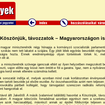
Köszönjük, távozzatok – Magyarországon is
magyar miniszterelnök négy hónapja a kormányzó szocialisták parlamenti 
szokás nem tett lakatot a szájára. Egy jótét lélek egyórás beszédét rögzíte
osságra hozta. Ennek eredményeképp olyan tüntetések törtek ki, m
 élt át.
gy a miniszterelnök szövege igencsak eltért az ilyen helyzetben megszokott b
szti, vajon előtte egy kissé nem öntött-e föl a garatra. Igaz, nem a nyilvá
gra kerül ennek ellenére számolnia kellett.
k sorozatát indítja el, melyek azonban mind csak korlátozottan érvényes
en tartott beszéde jut elsőre eszébe. Az összehasonlítás azért nem teljesen
provokálta pártbeli kollégáit, hogy támogatást szerezzen radikális refor
ént hangzottak el.
távol állt Jakeštől. A másik (valamivel találóbb) hasonlat a Köszönjük, tá
adalom. A magyar televíziós forradalmat azonban egyrészt nem a szerke
ve azok harciasabbja), másrészt annak az épület földszintje teljesen a