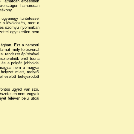
l láthatóan erősebben
yarországon hamarosan
tékony.
 ugyanúgy tüntetéssel
r a lövöldözés, mert a
t és szörnyű nyomorban
yzettel egyszerűen nem
zágban. Ezt a nemzeti
dalmat mély törésvonal
ikai rendszer építésével
iszterelnök erről tudna
és a polgári jobboldal
k magyar nem a magyar
elyzet miatt, melyről
 ezelőtt befejeződött
fontos ügyről van szó.
ermészetesen nem vagyok
ét féléven belül utcai