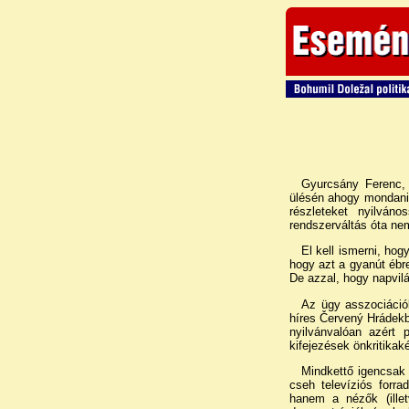
Gyurcsány Ferenc, 
ülésén ahogy mondani 
részleteket nyilván
rendszerváltás óta nem
El kell ismerni, ho
hogy azt a gyanút ébre
De azzal, hogy napvilá
Az ügy asszociáció
híres Červený Hrádekb
nyilvánvalóan azért 
kifejezések önkritikak
Mindkettő igencsak 
cseh televíziós forr
hanem a nézők (illet