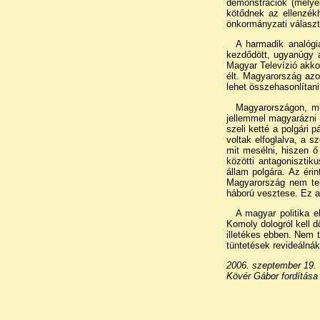
demonstrációk (melye
kötődnek az ellenzék
önkormányzati választ
A harmadik analógi
kezdődött, ugyanúgy a
Magyar Televízió akko
élt. Magyarország azo
lehet összehasonlítani
Magyarországon, mi
jellemmel magyarázni 
szeli ketté a polgári p
voltak elfoglalva, a s
mit mesélni, hiszen ő
közötti antagoniszti
állam polgára. Az ér
Magyarország nem teh
háború vesztese. Ez al
A magyar politika 
Komoly dologról kell d
illetékes ebben. Nem 
tüntetések revideáln
2006. szeptember 19.
Kövér Gábor fordítása