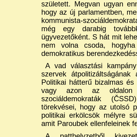
született. Megvan ugyan en
hogy az új parlamentben, mel
kommunista-szociáldemokra
még egy darabig tovább
ügyvezetőként. S hát mit lehe
nem volna csoda, hogyha
demokratikus berendezkedéss
A vad választási kampány
szervek átpolitizáltságának 
Politikai hátterű bizalmas és
vagy azon az oldalon 
szociáldemokraták (ČSSD)
törekvései, hogy az utolsó p
politikai erkölcsök mélyre s
amit Paroubek ellenfeleinek f
A patthelyzetből kivez