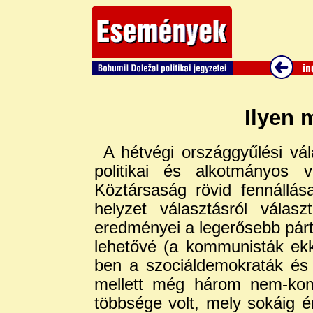
Ilyen 
A hétvégi országgyűlési vá
politikai és alkotmányos 
Köztársaság rövid fennállás
helyzet választásról válas
eredményei a legerősebb pár
lehetővé (a kommunisták ekk
ben a szociáldemokraták é
mellett még három nem-ko
többsége volt, mely sokáig é