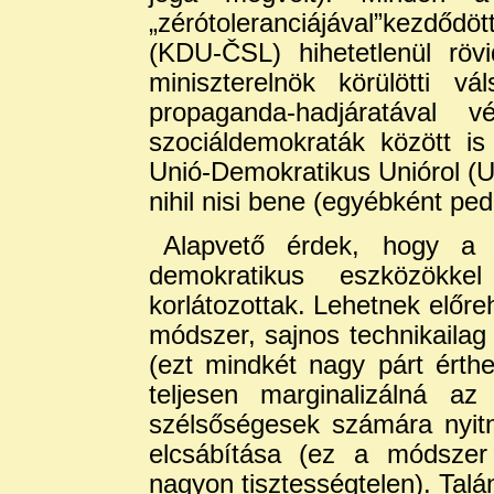
„zérótoleranciájával”kezdő
(KDU-ČSL) hihetetlenül rövid
miniszterelnök körülötti v
propaganda-hadjáratával
szociáldemokraták között i
Unió-Demokratikus Uniórol (
nihil nisi bene (egyébként pedi
Alapvető érdek, hogy a 
demokratikus eszközökk
korlátozottak. Lehetnek előre
módszer, sajnos technikailag 
(ezt mindkét nagy párt érthet
teljesen marginalizálná az
szélsőségesek számára nyit
elcsábítása (ez a módszer 
nagyon tisztességtelen). Talán