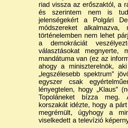
riad vissza az erőszaktól, a 
és szerintem nem is tudj
jelenségekért a Polgári De
módszereket alkalmazva, 
történelemben nem lehet párj
a demokráciát veszélyez
választásokat megnyerte, 
mandátuma van (ez az informá
ahogy a miniszterelnök, ak
„legszélesebb spektrum” jö
egyszer csak egyértelműe
lényegtelen, hogy „Klaus” (
Topoláneket bízza meg. A
korszakát idézte, hogy a párt 
megrémült, úgyhogy a mini
viselkedett a televízió képerny