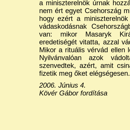
a miniszterelnök úrnak hozzá
nem ért egyet Csehország min
hogy ezért a miniszterelnök po
vádaskodásnak Csehország
van: mikor Masaryk Kirá
eredetiségét vitatta, azzal v
Mikor a rituális vérvád ellen l
Nyilvánvalóan azok vádol
szenvedtek, azért, amit cs
fizetik meg őket elégségesen.
2006. Június 4.
Kövér Gábor fordítása