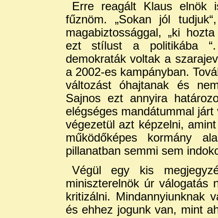
Erre reagált Klaus elnök 
fűznöm. „Sokan jól tudjuk“,
magabiztossággal, „ki hozt
ezt stílust a politikába “
demokraták voltak a szarajevó
a 2002-es kampányban. Tovább
változást óhajtanak és nem
Sajnos ezt annyira határozo
elégséges mandátummal járt 
végezetül azt képzelni, amint
működőképes kormány ala
pillanatban semmi sem indoko
Végül egy kis megjegyzés
miniszterelnök úr válogatás n
kritizálni. Mindannyiunknak v
és ehhez jogunk van, mint ah