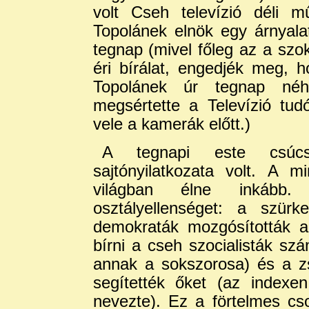
volt Cseh televízió déli m
Topolánek elnök egy árnyalat
tegnap (mivel főleg az a szo
éri bírálat, engedjék meg, h
Topolánek úr tegnap néhá
megsértette a Televízió tudós
vele a kamerák előtt.)
A tegnapi este csúcs
sajtónyilatkozata volt. A m
világban élne inkább.
osztályellenséget: a szürk
demokraták mozgósították an
bírni a cseh szocialisták sz
annak a sokszorosa) és a zs
segítették őket (az indexe
nevezte). Ez a förtelmes cs