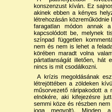
konszenzust kíván. Ez sajnos
akinek ebben a kényes hely
létrehozásán közreműködnie ke
faragatlan módon annak a
kapcsolódott be, melynek tisz
színpad független kommentá
nem és nem is lehet a felad
körében maradt volna valam
pártatlanságát illetően, há
nincs is mit csodálkozni.
A krízis megoldásának esz
létrejöttében a zöldeken kív
műsorvezető ráripakodott a 
elnökére, aki kifejezésre j
semmi köze és részben nem i
joga megvolt). Minden 