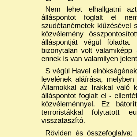
Nem lehet elhallgatni az
álláspontot foglalt el ne
szudétanémetek kiűzésével sz
közvélemény összpontosítot
álláspontját végül föladt
bizonytalan volt valamiképp 
ennek is van valamilyen jelen
S végül Havel elnökségének 
levelének aláírása, melyben 
Államokkal az Irakkal való k
álláspontot foglalt el - elle
közvéleménnyel. Ez bátor
terroristákkal folytatott 
visszataszító.
Röviden és összefoglalva