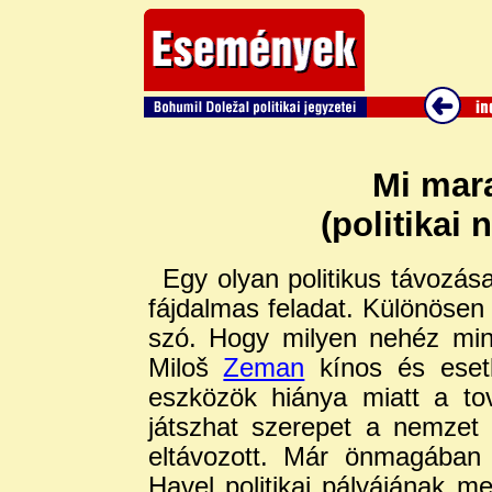
Mi mar
(politikai 
Egy olyan politikus távozása
fájdalmas feladat. Különösen
szó. Hogy milyen nehéz mind
Miloš
Zeman
kínos és ese
eszközök hiánya miatt a to
játszhat szerepet a nemzet
eltávozott. Már önmagában 
Havel politikai pályájának m