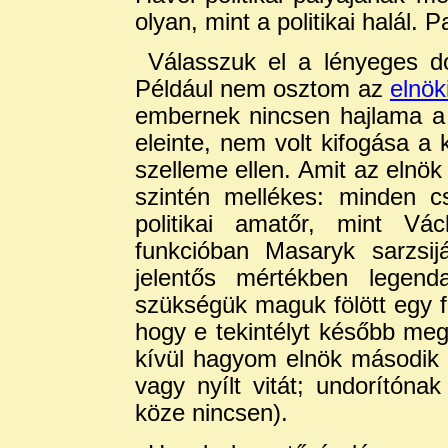
olyan, mint a politikai halál. P
Válasszuk el a lényeges d
Például nem osztom az
elnök
embernek nincsen hajlama a 
eleinte, nem volt kifogása a
szelleme ellen. Amit az elnö
szintén mellékes: minden c
politikai amatőr, mint Vá
funkcióban Masaryk sarzsij
jelentős mértékben legend
szükségük maguk fölött egy fö
hogy e tekintélyt később meg
kívül hagyom elnök második 
vagy nyílt vitát; undorítón
köze nincsen).