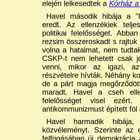
elején lelkesedtek a
Kórház a
Havel második hibája a "h
eredt. Az ellenzékiek telje
politikai felelősséget. Abb
rezsim összeroskadt s rajtuk 
volna a hatalmat, nem tudta
CSKP-t nem lehetett csak jór
venni, mikor az igazi, az
részvételre hívták. Néhány 
de a párt magja megőrződött 
maradt. Havel a cseh elle
felelősséget visel ezért
antikommunizmust épített föl 
Havel harmadik hibája,
közvéleményt. Szerinte az
felfogásában új demokrácia 