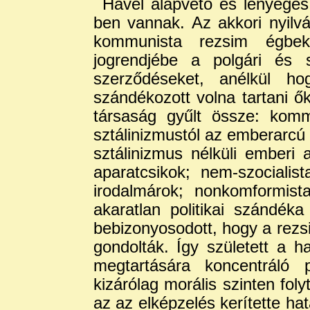
Havel alapvető és lényege
ben vannak. Az akkori nyilván
kommunista rezsim égbek
jogrendjébe a polgári és s
szerződéseket, anélkül h
szándékozott volna tartani ők
társaság gyűlt össze: komm
sztálinizmustól az emberarcú 
sztálinizmus nélküli emberi 
aparatcsikok; nem-szocialist
irodalmárok; nonkomformist
akaratlan politikai szándéka
bebizonyosodott, hogy a rezsi
gondolták. Így született a h
megtartására koncentráló 
kizárólag morális szinten foly
az az elképzelés kerítette ha