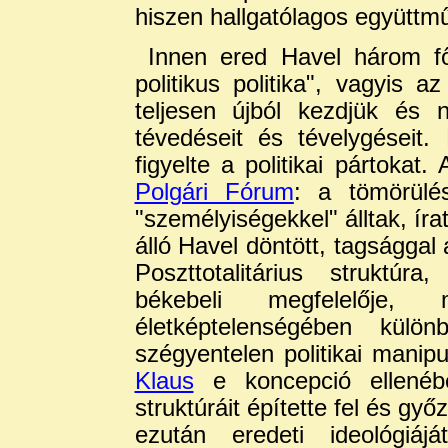
hiszen hallgatólagos együttmű
Innen ered Havel három fő 
politikus politika", vagyis 
teljesen újból kezdjük és
tévedéseit és tévelygéseit.
figyelte a politikai pártokat.
Polgári Fórum
: a tömörülé
"személyiségekkel" álltak, írat
álló Havel döntött, tagsággal
Poszttotalitárius struktúr
békebeli megfelelője, 
életképtelenségében külön
szégyentelen politikai manip
Klaus
e koncepció ellenéb
struktúráit építette fel és gy
ezután eredeti ideológiájá