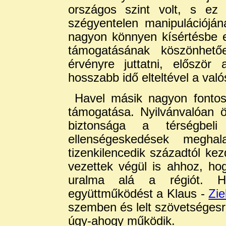
országos szint volt, s ez 
szégyentelen manipulációjá
nagyon könnyen kísértésbe e
támogatásának köszönhetőe
érvényre juttatni, először
hosszabb idő elteltével a való
Havel másik nagyon fonto
támogatása. Nyilvánvalóan 
biztonsága a térségbel
ellenségeskedések megha
tizenkilencedik századtól ke
vezettek végül is ahhoz, hogy
uralma alá a régiót. H
együttműködést a Klaus -
Zie
szemben és lelt szövetséges
úgy-ahogy működik.