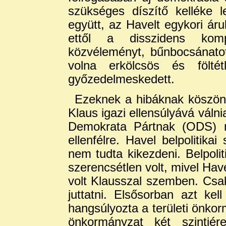
szükséges díszítő kelléke 
együtt, az Havelt egykori áru
ettől a disszidens kom
közvéleményt, bűnbocsánatot 
volna erkölcsös és fölté
győzedelmeskedett.
Ezeknek a hibáknak köszön
Klaus igazi ellensúlyává váln
Demokrata Pártnak (ODS) na
ellenfélre. Havel belpolitika
nem tudta kikezdeni. Belpoli
szerencsétlen volt, mivel Ha
volt Klausszal szemben. Csa
juttatni. Elsősorban azt ke
hangsúlyozta a területi önko
önkormányzat két szintjér