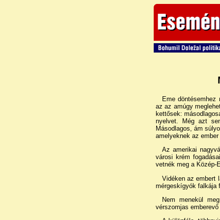
Eme döntésemhez ne
az az amúgy meglehet
kettősek: másodlagosa
nyelvet. Még azt se
Másodlagos, ám súlyos
amelyeknek az ember a
Az amerikai nagyvár
városi krém fogadásai
vetnék meg a Közép-Eu
Vidéken az embert l
mérgeskígyók falkája f
Nem menekül meg a
vérszomjas emberevő