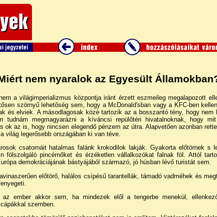
Miért nem nyaralok az Egyesült Államokban
m a világimperializmus központja iránt érzett eszmeileg megalapozott ell
ősen szörnyű lehetőség sem, hogy a McDonald'sban vagy a KFC-ben kelle
k és elviek. A másodlagosak közé tartozik az a bosszantó tény, hogy nem b
m tudnám megmagyarázni a kíváncsi repülőtéri hivatalnoknak, hogy mit
 ok az is, hogy nincsen elegendő pénzem az útra. Alapvetően azonban rett
 világ legerősebb országában ki van téve.
osok csatornáit hatalmas falánk krokodilok lakják. Gyakorta előtörnek s l
n fölszolgáló pincérnőket és érzéketlen vállalkozókat falnak föl. Attól ta
rópa demokráciájának bástyájából származó, jó húsban lévő turistát sem.
avinaszerűen előtörő, halálos csípésű tarantellák, támadó vadméhek és meg
enyegeti.
z ember akkor sem, ha mindezek elől a tengerbe menekül, ellenkez
 cápákkal szemben.