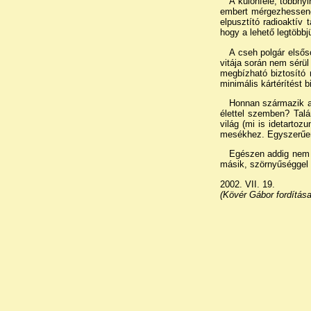
A különféle, többny
embert mérgezhessenek
elpusztító radioaktív 
hogy a lehető legtöbbj
A cseh polgár elsős
vitája során nem sérül
megbízható biztosító
minimális kártérítést 
Honnan származik am
élettel szemben? Talá
világ (mi is idetartoz
mesékhez. Egyszerűen 
Egészen addig nem i
másik, szörnyűséggel é
2002. VII. 19.
(Kövér Gábor fordítása