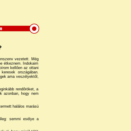
?
enszenv vezetett. Még
ne étkeznem. Indokaim
írom kellően az ottani
 keresek országában.
egek ama veszélyektől,
eginkább rendőröket, a
rtok azonban, hogy nem
termett halálos marású
őleg: semmi esélye a