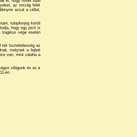
ak el, hogy minél több
yeket, az ország felét
bbnyire azzal a céllal,
ni, tulajdonjog körüli
udja, hogy egy picit is
 tragikus vége esetén
teli tiszteletlenség az
nak, melynek a fejlett
köze van, mint valaha a
ságos világunk és az a
11-én.