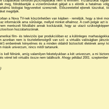
ire csapatokba tömörülő pszichopatákat nem is említem. Víztározókat foglaln
 meg, fölrobbantják a vízierőműveket gátjait a s elöntik a hatalmas völg
tartalmú biologiai fegyvereket szereznek. Előszeretettel ejtenek túszokat, tö
üket megöljék.
orban a Nova TV-nek köszönhetően van képben - reméljük, hogy a tévé mosta
 az információk ama sűrűsége, mellyel minket elhalmoz. A cseh polgár azt is t
 nem merészeli fölvállalni annak kockázatát, hogy az utazó szükségképpen
biztosítson hozzátartozóinak.
erikai film- és televiziós ipar produkcióiban ez a különleges marhaságokkal 
n azonban nem is tiszteletlenségről van szó: a virtuális valóságban játszód
unk!) emberének kényelmes és a minden oldalról biztosított életének annyi 
másik univerzum, nincs mitől tartanunk.
s kell félnünk, amíg valamilyen feketelyukban a két univerzum, a mi bizton
s vérrel teli virtuális össze nem találkozik. Ahogy például 2001. szeptember 
)