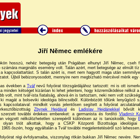
Jiří Němec emlékére
ökön hosszú, nehéz betegség után Prágában elhunyt Jiří Němec, cseh fil
 számára marginális esemény volt. Talán azért, mert betegsége az elmúlt tí
 a kapcsolattartást. S talán azért is, mert nem hagyott maga után semmilye
ozatot. Újból bebizonyosodott, mennyire nem megbízható mércével mérik egy 
anas években a
Tvář
nevű folyóirat törzsgárdájához tartozott: mi is ott isme
óla minden kétséget kizáróan ki lehet jelenteni, hogy közreműködése nélkül a 
bb volt, mint tvář-ista fiatalság, ahová én is tartoztam, neki nem volt szüks
 ki magát a bolseviki ideológia bilincséből. Különbözött tőlünk lenyűgöző 
apcsolataival: mindkét vonás jelentősen segített a folyóirat arculatána
rkesztőbizottság
Zbynek Hejdával
és
Ladislav Hejdánekkel
bővült k
szerzett további érdekes embereket: a germanista és fordító
Vladimír K
tban végzett nélkülözhetetlen szerepéről különösen az is tanúskodik, hogy
olyan triót alkottak, hogy a CSKP Központi Bizottsága ideológiai 
 1965 őszén, hogy egyáltalán a Tvář további megjelentetéséről szó lehessen
folyóirat régi évfolyamaiba, viszonylag ritkán bukkan Jiří Němec nevére. Nem