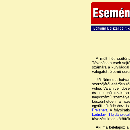
A múlt hét csütört
Távozása a cseh sajtó
számára a külvilággal
válogatott életmű-sor
Jiří Němec a hatv
szerzőjétől eltérően r
volna. Valamivel időse
és esetlenül szakítsa
nagyszámú személyes k
köszönhetően a sze
együttműködéshez is 
Preisnert
. A folyóira
Ladislav Hejdánekkel
távozásukhoz kötötték
Aki ma belelapoz a 