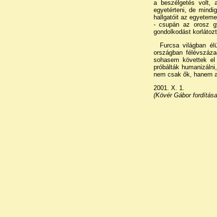
a beszélgetés volt, 
egyetérteni, de mindi
hallgatóit az egyeteme
- csupán az orosz gy
gondolkodást korlátozt
Furcsa világban él
országban félévszáza
sohasem követtek el 
próbálták humanizálni,
nem csak ők, hanem a
2001. X. 1.
(Kövér Gábor fordítása