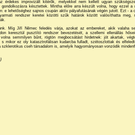
az érdekes improvizált kitérők, melyekkel nem kellett ugyan szükségs
g gondolkozásra késztettek. Mintha előre arra készült volna, hogy ezzel a
n: e lehetőséghez sajnos csupán aktív pályafutásának végén jutott. Ezt - a
armati rendszer keretei közötti szűk határok között valósíthatta meg, 
ák.
ünk. Míg Jiří Němec feledés várja, azokat az embereket, akik valaha s
don keresztül pusztító rendszer bevezetését, a szellemi ellenállás hősei
volna semmilyen bűnt, rögtön megbocsátást hirdetnek: jót akartak, végt
 s mikor ez oly katasztrofálisan kudarcba fulladt, szétoszlottak és elfele
 szklerotikus cseh társadalom is, amelyik hagyományosan vonzódik minden
)