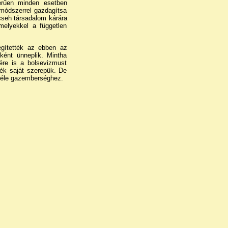
zerűen minden esetben
 módszerrel gazdagítsa
 cseh társadalom kárára
melyekkel a független
egítették az ebben az
ként ünneplik. Mintha
ére is a bolsevizmust
dték saját szerepük. De
féle gazemberséghez.