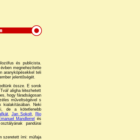
ozófus és publicista.
z évben megnehezítette
n aranyköpésekkel teli
ember jelentőségét.
rkedtünk össze. E sorok
Tvář aligha létezhetett
éges, hogy fáradságosan
széles műveltségével s
k kialakításában. Neki
i, de a kötetlenebb
afkát
,
Jan Sokolt
,
Rio
Emanuel Mandlerrel
és
osztályának pandúrai
.
 szeretett írni: múfaja