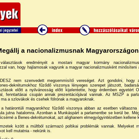
egállj a nacionalizmusnak Magyarországo
választások eredményét a mostani magyar kormány nacionalizmusá
zzal van, hogy hajlamosak vagyunk a magyar nacionalizmusként minősíteni a
IDESZ nem szenvedett megsemmisítő vereséget. Azt gondolni, hogy a
nes-dekrétumokhoz fűződő viszonya lényeges szerepet játszott, badarsá
tások előtt a nyilvánosság előtt kijelentette, hogy érdemben egyetért 
ával, fenntartásai csupán annak prezentációjával vannak. Az MSZP a par
t ma a szlovákok és csehek fölrónak a magyaroknak.
a határontúli magyarokhoz fűződő viszonya abban az esetben váltaozna 
la jutna hatalomra. Azonban a Munkáspárt a parlamentbe se kerül be. Mégh
icsérné a Benes-dekrétumokat, azt alighanem elmegyógyintézetben kellene 
mzetek kzött a múltból származó poltikai problémák vannak. Melyeket m
t kell mutatnia - nekünk is.