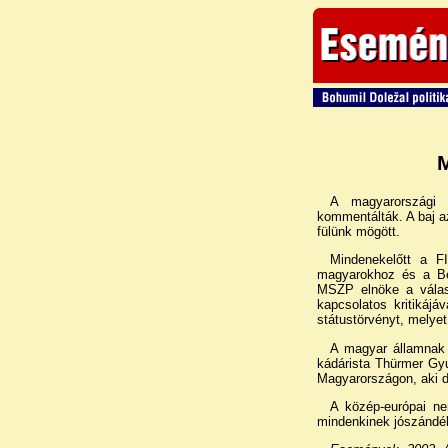
M
A magyarországi 
kommentálták. A baj a
fülünk mögött.
Mindenekelőtt a F
magyarokhoz és a Be
MSZP elnöke a válasz
kapcsolatos kritikáj
státustörvényt, melye
A magyar államnak 
kádárista Thürmer Gyu
Magyarországon, aki d
A közép-európai ne
mindenkinek jószándéko