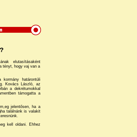
n?
nak elutasításaként
 tényt, hogy vaj van a
 kormány határontúli
g. Kovács László, az
Orbán a dekrétumokkal
lamentben támogatta a
m,eg jelentősen, ha a
a találnánk is valakit
keresnünk.
eg kell oldani. Ehhez