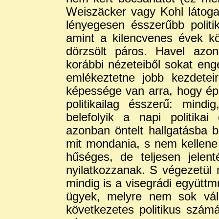
Weiszäcker vagy Kohl látoga
lényegesen ésszerűbb politik
amint a kilencvenes évek kö
dörzsölt páros. Havel azon
korábbi nézeteiből sokat eng
emlékeztetne jobb kezdetei
képessége van arra, hogy ép
politikailag ésszerű: mind
belefolyik a napi politika
azonban öntelt hallgatásba b
mit mondania, s nem kellene
hűséges, de teljesen jelenté
nyilatkozzanak. S végezetül 
mindig is a visegrádi együttm
ügyek, melyre nem sok vála
következetes politikus szám