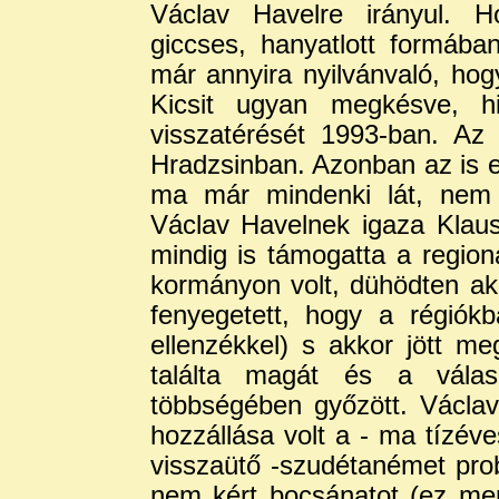
Václav Havelre irányul. H
giccses, hanyatlott formába
már annyira nyilvánvaló, hog
Kicsit ugyan megkésve, h
visszatérését 1993-ban. A
Hradzsinban. Azonban az is e
ma már mindenki lát, nem 
Václav Havelnek igaza Klau
mindig is támogatta a regio
kormányon volt, dühödten ak
fenyegetett, hogy a régiók
ellenzékkel) s akkor jött m
találta magát és a válas
többségében győzött. Václav
hozzállása volt a - ma tízéve
visszaütő -szudétanémet pro
nem kért bocsánatot (ez mer