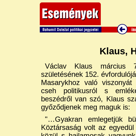
Klaus, 
Václav Klaus március 
születésének 152. évfordulój
Masarykhoz való viszonyát 
cseh politikusról s emléke
beszédről van szó, Klaus szav
győződjenek meg maguk is:
"…Gyakran emlegetjük bü
Köztársaság volt az egyedül
közül s hajlamosak vagyunk