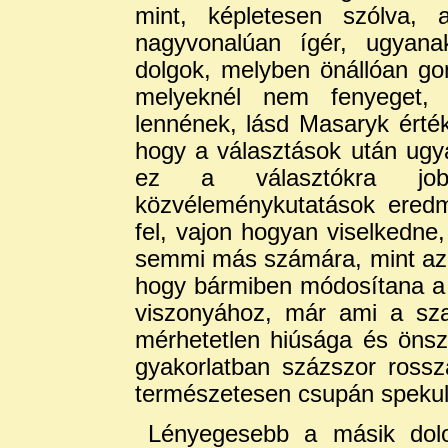
mint, képletesen szólva, a
nagyvonalúan ígér, ugyana
dolgok, melyben önállóan go
melyeknél nem fenyeget, 
lennének, lásd Masaryk érték
hogy a választások után ugya
ez a választókra jo
közvéleménykutatások eredm
fel, vajon hogyan viselkedn
semmi más számára, mint az 
hogy bármiben módosítana a M
viszonyához, már ami a sza
mérhetetlen hiúsága és önsze
gyakorlatban százszor ross
természetesen csupán spekul
Lényegesebb a másik dolog