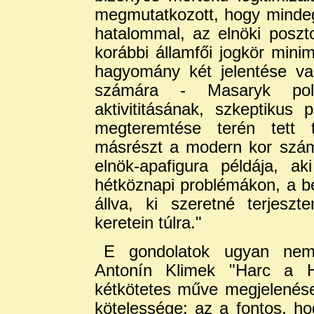
megmutatkozott, hogy mindegy
hatalommal, az elnöki poszto
korábbi államfői jogkör min
hagyomány két jelentése va
számára - Masaryk politi
aktivititásának, szkeptikus
megteremtése terén tett te
másrészt a modern kor számár
elnök-apafigura példája, a
hétköznapi problémákon, a be
állva, ki szeretné terjeszt
keretein túlra."
E gondolatok ugyan nem r
Antonín Klimek "Harc a Hr
kétkötetes műve megjelenése
kötelessége: az a fontos, h