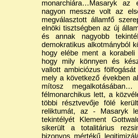
monarchiára…Masaryk az eln
nagyon messze volt az első
megválasztott államfő szer
elnöki tisztségben az új áll
és annak nagyobb tekinté
demokratikus alkotmányból k
hogy elébe ment a korabeli t
hogy mily könnyen és kész
vallott ambiciózus fölfogását
mely a következő években akt
mítosz megalkotásában… A
félmonarchikus lett, a közvé
többi résztvevője fölé kerü
reliktumát, az - Masaryk le
tekintélyét Klement Gottw
sikerült a totalitárius r
bizonyos mértékű legitimizá