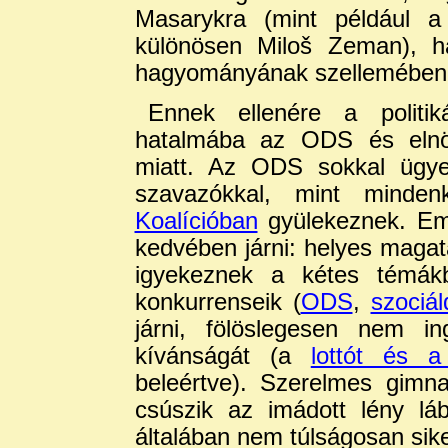
Masarykra (mint például a
különösen Miloš Zeman), h
hagyományának szellemében, 
Ennek ellenére a politik
hatalmába az ODS és elnök
miatt. Az ODS sokkal ügye
szavazókkal, mint minden
Koalícióban
gyülekeznek. Em
kedvében járni: helyes maga
igyekeznek a kétes témák
konkurrenseik (
ODS
,
szociá
járni, fölöslegesen nem in
kívánságát (a
lottót és a
beleértve). Szerelmes gimna
csúszik az imádott lény lá
általában nem túlságosan sike