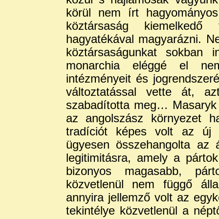
körül nem írt hagyományos 
köztársaság kiemelkedő 
hagyatékával magyarázni. N
köztársaságunkat sokban in
monarchia eléggé el nem
intézményeit és jogrendszeré
változtatással vette át, a
szabadította meg… Masaryk m
az angolszász környezet ha
tradíciót képes volt az új 
ügyesen összehangolta az á
legitimitásra, amely a párt
bizonyos magasabb, párt
közvetlenül nem függő álla
annyira jellemző volt az egyk
tekintélye közvetlenül a népt