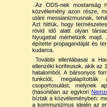
Az ODS-nek mostanság há
közvélemény azon része, me
utáni messianizmusnak, teh
Azt hittük, hogy természet
rövid idő alatt olyan társa
Nyugattal mérhetünk majd. 
építette propagandáját és te
kudarca.
További ellenlábasai a Ha
ellenzéki korifeusok, akik az
hatalomból. A bársonyos for
funkciót, megalapítottá
csoportosulást, melynek a
(hasonlóan az egykori
Nemze
bíztak a közvéleményben: me
a kommunizmus idején az em