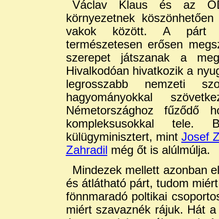
Václav Klaus és az OD
környezetnek köszönhetően 
vakok között. A párt a
természetesen erősen megsz
szerepet játszanak a megcs
Hivalkodóan hivatkozik a nyug
legrosszabb nemzeti sz
hagyományokkal szövet
Németországhoz fűződő hoz
kompleksusokkal tele. 
külügyminisztert, mint
Josef Z
Zahradil
még őt is alúlmúlja.
Mindezek mellett azonban el
és átlátható párt, tudom mié
fönnmaradó poltikai csoport
miért szavaznék rájuk. Hát a