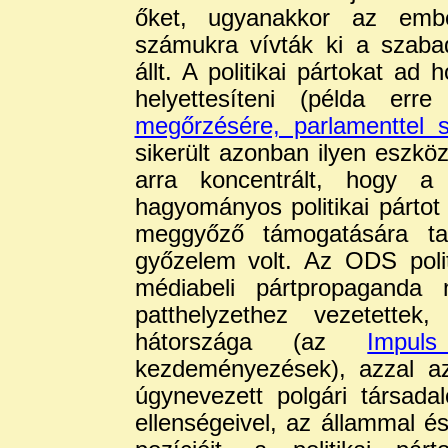
őket, ugyanakkor az ember
számukra vívták ki a szabad
állt. A politikai pártokat ad
helyettesíteni (példa er
megőrzésére, parlamenttel 
sikerült azonban ilyen eszk
arra koncentrált, hogy a
hagyományos politikai párto
meggyőző támogatására ta
győzelem volt. Az ODS polit
médiabeli pártpropaganda n
patthelyzethez vezetette
hátországa (az
Impul
kezdeményezések), azzal az
úgynevezett polgári társada
ellenségeivel, az állammal é