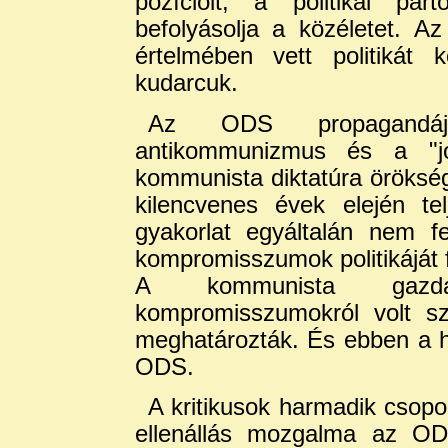
pozícióit, a politikai pár
befolyásolja a közéletet. 
értelmében vett politikát 
kudarcuk.
Az ODS propagandájá
antikommunizmus és a "jo
kommunista diktatúra örökség
kilencvenes évek elején te
gyakorlat egyáltalán nem f
kompromisszumok politikáját f
A kommunista gazdas
kompromisszumokról volt sz
meghatározták. És ebben a h
ODS.
A kritikusok harmadik csopor
ellenállás mozgalma az O