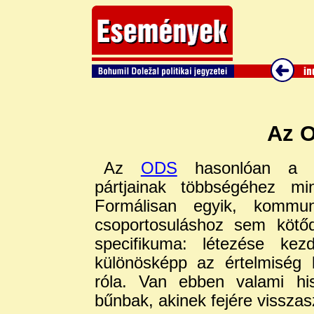
Az O
Az
ODS
hasonlóan a po
pártjainak többségéhez mi
Formálisan egyik, kommunis
csoportosuláshoz sem köt
specifikuma: létezése kez
különösképp az értelmiség 
róla. Van ebben valami his
bűnbak, akinek fejére visszasz