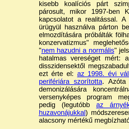
kisebb koalíciós párt szim
párosult, mikor 1997-ben Kl
kapcsolatot a realitással. A
ürügyül használva párton be
elmozdítására próbálták fölh
konzervatizmus" meglehető
"
nem hazudni a normális
" jel
hatalmas vereséget mért:
disszidensektől megszabadu
ezt érte el:
az 1998. évi vál
perifériára szorította
. Azóta
demonizálására koncentrál
versenyképes program megfo
pedig (legutóbb
az árnyé
huzavonájukkal
) módszerese
alacsony mértékű megbízhat